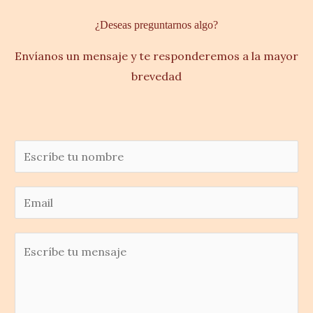
¿Deseas preguntarnos algo?
Envíanos un mensaje y te responderemos a la mayor
brevedad
N
o
m
E
b
m
r
a
M
e
i
e
*
l
n
*
s